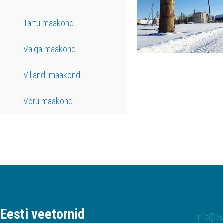
Tartu maakond
Valga maakond
Viljandi maakond
Võru maakond
Eesti veetornid
info@ve