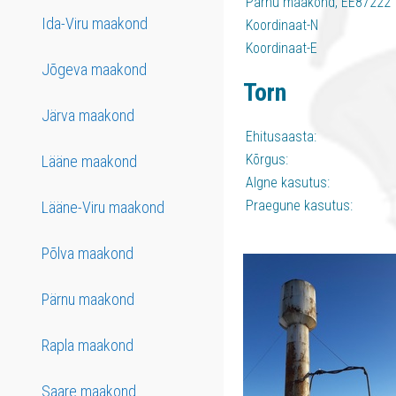
Pärnu maakond, EE87222
Ida-Viru maakond
Koordinaat-N
Koordinaat-E
Jõgeva maakond
Torn
Järva maakond
Ehitusaasta:
Kõrgus:
Lääne maakond
Algne kasutus:
Praegune kasutus:
Lääne-Viru maakond
Põlva maakond
Pärnu maakond
Rapla maakond
Saare maakond